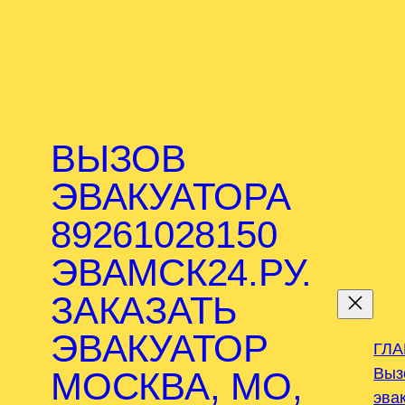
ВЫЗОВ
ЭВАКУАТОРА
89261028150
ЭВАМСК24.РУ.
.
ЗАКАЗАТЬ
ЭВАКУАТОР
ГЛ
Выз
МОСКВА, МО,
эва