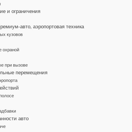
и
ие и ограничения
ремиум-авто‚ аэропортовая техника
ных кузовов
е охраной
ые при вызове
альные перемещения
эропорта
действий
 полосе
надбавки
анности авто
аче