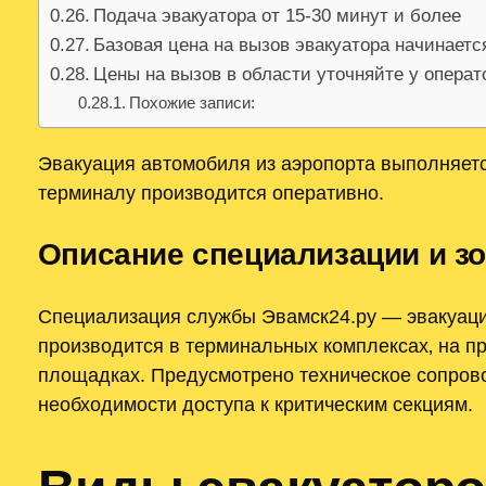
Подача эвакуатора от 15-30 минут и более
Базовая цена на вызов эвакуатора начинаетс
Цены на вызов в области уточняйте у опера
Похожие записи:
Эвакуация автомобиля из аэропорта выполняетс
терминалу производится оперативно.
Описание специализации и з
Специализация службы Эвамск24.ру — эвакуаци
производится в терминальных комплексах‚ на пр
площадках. Предусмотрено техническое сопров
необходимости доступа к критическим секциям.