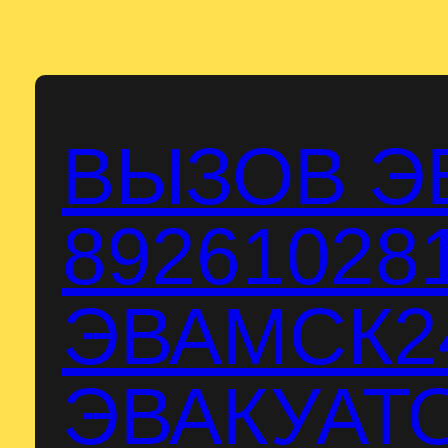
Перейти
к
содержимому
ВЫЗОВ Э
89261028
ЭВАМСК24
ЭВАКУАТО