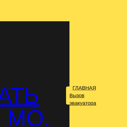
АТЬ
ГЛАВНАЯ
.
Вызов
эвакуатора
 МО,