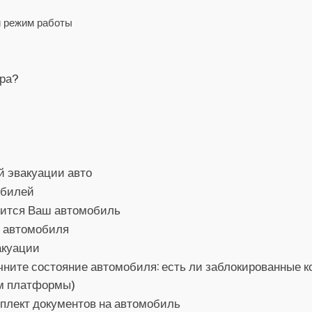
и режим работы
ора?
й эвакуации авто
обилей
дится Ваш автомобиль
о автомобиля
акуации
ните состояние автомобиля: есть ли заблокированные ко
ом платформы)
мплект документов на автомобиль