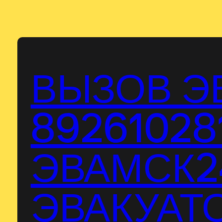
Перейти
к
содержимому
ВЫЗОВ Э
89261028
ЭВАМСК24
ЭВАКУАТО