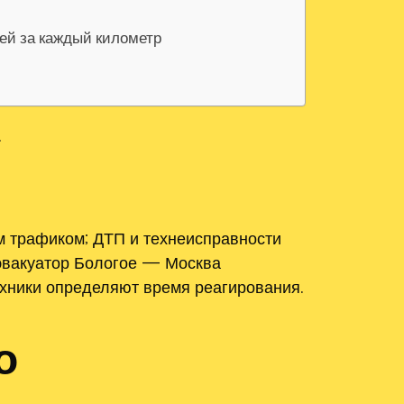
лей за каждый километр
.
 трафиком; ДТП и технеисправности
 эвакуатор Бологое — Москва
ехники определяют время реагирования.
о