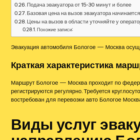
Подача эвакуатора от 15-30 минут и более
Базовая цена на вызов эвакуатора начинаетс
Цены на вызов в области уточняйте у операт
Похожие записи:
Эвакуация автомобиля Бологое — Москва осущес
Краткая характеристика марш
Маршрут Бологое — Москва проходит по федера
регистрируются регулярно. Требуется круглосу
востребован для перевозки авто Бологое Москв
Виды услуг эвак