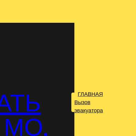
АТЬ
ГЛАВНАЯ
.
Вызов
эвакуатора
 МО,