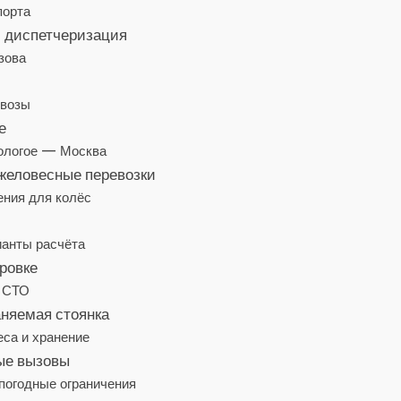
порта
 диспетчеризация
зова
овозы
е
Бологое — Москва
желовесные перевозки
ения для колёс
ианты расчёта
ровке
а СТО
няемая стоянка
еса и хранение
ые вызовы
 погодные ограничения