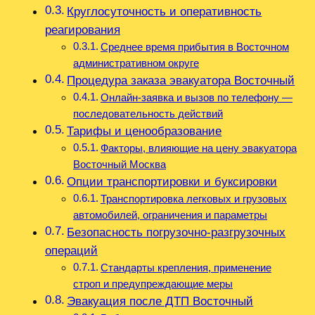
Круглосуточность и оперативность
реагирования
Среднее время прибытия в Восточном
административном округе
Процедура заказа эвакуатора Восточный
Онлайн-заявка и вызов по телефону —
последовательность действий
Тарифы и ценообразование
Факторы, влияющие на цену эвакуатора
Восточный Москва
Опции транспортировки и буксировки
Транспортировка легковых и грузовых
автомобилей, ограничения и параметры
Безопасность погрузочно-разгрузочных
операций
Стандарты крепления, применение
строп и предупреждающие меры
Эвакуация после ДТП Восточный