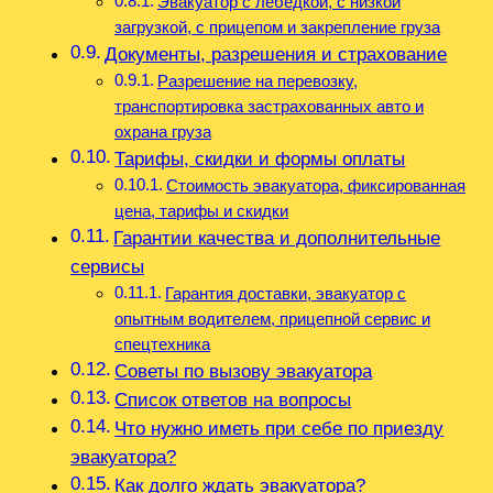
Эвакуатор с лебёдкой, с низкой
загрузкой, с прицепом и закрепление груза
Документы, разрешения и страхование
Разрешение на перевозку,
транспортировка застрахованных авто и
охрана груза
Тарифы, скидки и формы оплаты
Стоимость эвакуатора, фиксированная
цена, тарифы и скидки
Гарантии качества и дополнительные
сервисы
Гарантия доставки, эвакуатор с
опытным водителем, прицепной сервис и
спецтехника
Советы по вызову эвакуатора
Список ответов на вопросы
Что нужно иметь при себе по приезду
эвакуатора?
Как долго ждать эвакуатора?