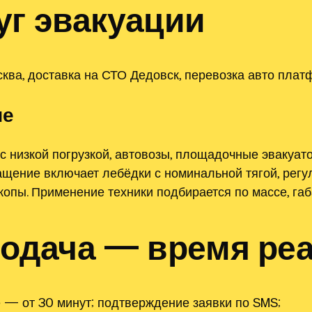
уг эвакуации
ква, доставка на СТО Дедовск, перевозка авто плат
ие
с низкой погрузкой, автовозы, площадочные эвакуа
ащение включает лебёдки с номинальной тягой, рег
копы. Применение техники подбирается по массе, га
подача — время ре
е — от 30 минут; подтверждение заявки по SMS;