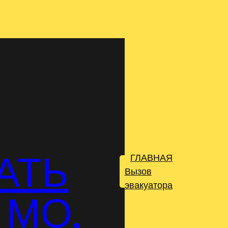
АТЬ
ГЛАВНАЯ
.
Вызов
эвакуатора
 МО,