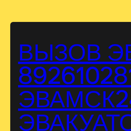
Перейти
к
содержимому
ВЫЗОВ Э
89261028
ЭВАМСК24
ЭВАКУАТО