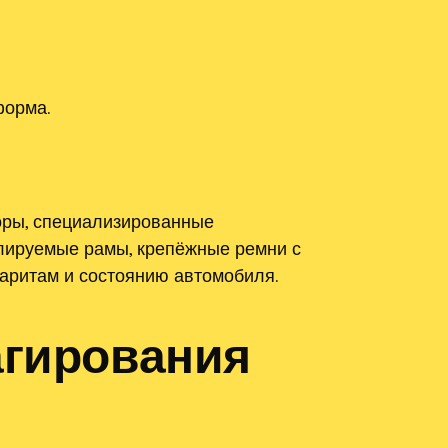
форма.
торы, специализированные
улируемые рамы, крепёжные ремни с
баритам и состоянию автомобиля.
агирования