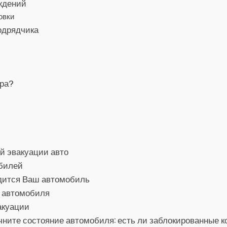
ждений
овки
одрядчика
ора?
й эвакуации авто
обилей
одится Ваш автомобиль
о автомобиля
акуации
ните состояние автомобиля: есть ли заблокированные ко