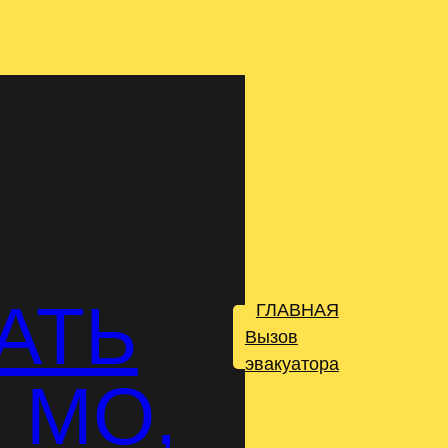
АТЬ
ГЛАВНАЯ
.
Вызов
эвакуатора
 МО,