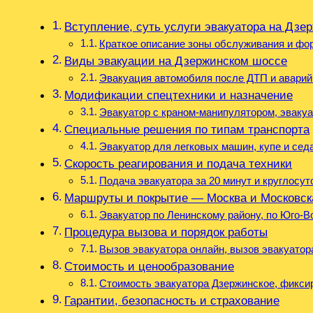
Вступление, суть услуги эвакуатора на Дзе
Краткое описание зоны обслуживания и фо
Виды эвакуации на Дзержинском шоссе
Эвакуация автомобиля после ДТП и аварий
Модификации спецтехники и назначение
Эвакуатор с краном-манипулятором, эвакуа
Специальные решения по типам транспорта
Эвакуатор для легковых машин, купе и сед
Скорость реагирования и подача техники
Подача эвакуатора за 20 минут и круглосу
Маршруты и покрытие — Москва и Московск
Эвакуатор по Ленинскому району, по Юго-В
Процедура вызова и порядок работы
Вызов эвакуатора онлайн, вызов эвакуатор
Стоимость и ценообразование
Стоимость эвакуатора Дзержинское, фиксир
Гарантии, безопасность и страхование