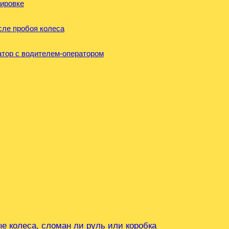
тировке
сле пробоя колеса
уатор с водителем-оператором
е колеса, сломан ли руль или коробка