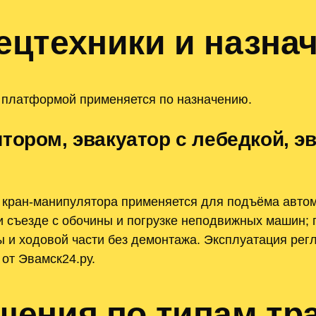
цтехники и назна
и платформой применяется по назначению.
тором, эвакуатор с лебедкой, э
 кран-манипулятора применяется для подъёма авто
ри съезде с обочины и погрузке неподвижных машин
 и ходовой части без демонтажа. Эксплуатация рег
от Эвамск24.ру.
ения по типам тр