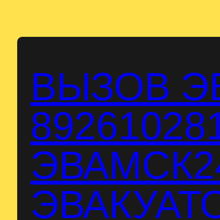
Перейти
к
содержимому
ВЫЗОВ Э
89261028
ЭВАМСК24
ЭВАКУАТО