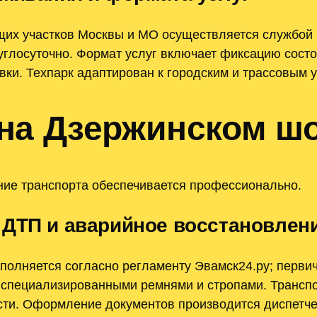
их участков Москвы и МО осуществляется службой 
углосуточно. Формат услуг включает фиксацию сост
ки. Техпарк адаптирован к городским и трассовым 
на Дзержинском ш
ние транспорта обеспечивается профессионально.
 ДТП и аварийное восстановлен
полняется согласно регламенту Эвамск24.ру; перви
я специализированными ремнями и стропами. Транспо
сти. Оформление документов производится диспетче