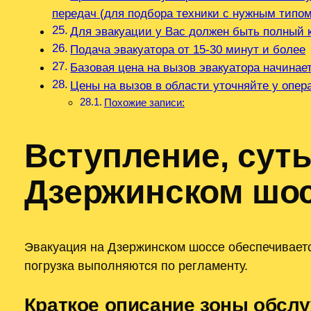
передач (для подбора техники с нужным типо
Для эвакуации у Вас должен быть полный 
Подача эвакуатора от 15-30 минут и более
Базовая цена на вызов эвакуатора начинае
Цены на вызов в области уточняйте у опе
Похожие записи:
Вступление, суть
Дзержинском шо
Эвакуация на Дзержинском шоссе обеспечиваетс
погрузка выполняются по регламенту.
Краткое описание зоны обсл