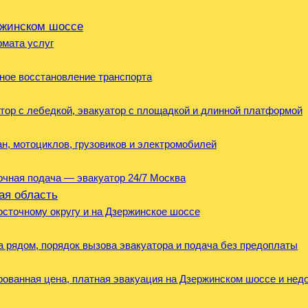
ржинском шоссе
рмата услуг
ное восстановление транспорта
тор с лебедкой, эвакуатор с площадкой и длинной платформой
ан, мотоциклов, грузовиков и электромобилей
точная подача — эвакуатор 24/7 Москва
ая область
осточному округу и на Дзержинское шоссе
а рядом, порядок вызова эвакуатора и подача без предоплаты
ованная цена, платная эвакуация на Дзержинском шоссе и нед