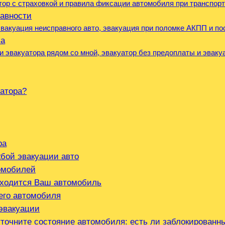
атор с страховкой и правила фиксации автомобиля при транспор
равности
вакуация неисправного авто, эвакуация при поломке АКПП и по
ва
ги эвакуатора рядом со мной, эвакуатор без предоплаты и эвак
уатора?
ра
бой эвакуации авто
омобилей
аходится Ваш автомобиль
его автомобиля
эвакуации
точните состояние автомобиля: есть ли заблокированны