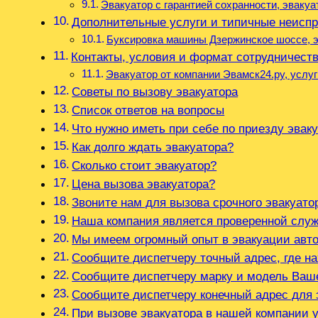
Эвакуатор с гарантией сохранности, эваку
Дополнительные услуги и типичные неисп
Буксировка машины Дзержинское шоссе, э
Контакты, условия и формат сотрудничест
Эвакуатор от компании Эвамск24.ру, услу
Советы по вызову эвакуатора
Список ответов на вопросы
Что нужно иметь при себе по приезду эвак
Как долго ждать эвакуатора?
Сколько стоит эвакуатор?
Цена вызова эвакуатора?
Звоните нам для вызова срочного эвакуато
Наша компания является проверенной служ
Мы имеем огромный опыт в эвакуации авт
Сообщите диспетчеру точный адрес, где н
Сообщите диспетчеру марку и модель Ваш
Сообщите диспетчеру конечный адрес для 
При вызове эвакуатора в нашей компании у