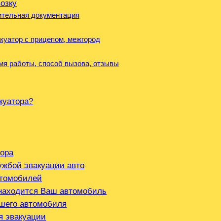
возку
шительная документация
куатор с прицепом, межгород
мя работы, способ вызова, отзывы
куатора?
тора
ужбой эвакуации авто
втомобилей
 находится Ваш автомобиль
ашего автомобиля
я эвакуации