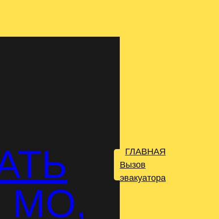
АТЬ
ГЛАВНАЯ
.
Вызов
эвакуатора
 МО,