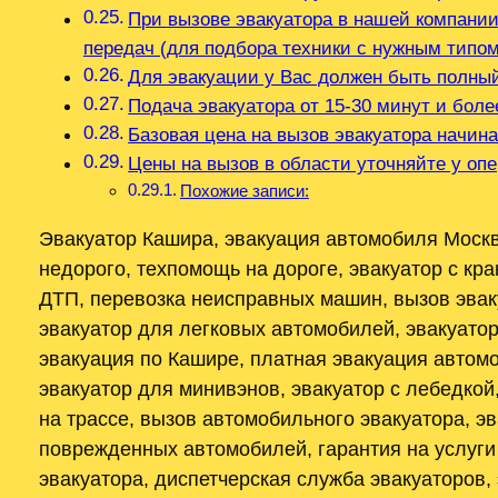
При вызове эвакуатора в нашей компании
передач (для подбора техники с нужным типо
Для эвакуации у Вас должен быть полны
Подача эвакуатора от 15-30 минут и боле
Базовая цена на вызов эвакуатора начина
Цены на вызов в области уточняйте у оп
Похожие записи:
Эвакуатор Кашира, эвакуация автомобиля Москва
недорого, техпомощь на дороге, эвакуатор с кр
ДТП, перевозка неисправных машин, вызов эваку
эвакуатор для легковых автомобилей, эвакуатор
эвакуация по Кашире, платная эвакуация автомо
эвакуатор для минивэнов, эвакуатор с лебедкой
на трассе, вызов автомобильного эвакуатора, э
поврежденных автомобилей, гарантия на услуги 
эвакуатора, диспетчерская служба эвакуаторов,