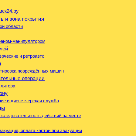
мск24.ру
ь и зона покрытия
ой области
краном-манипулятором
лей
ерческие и ретроавто
я
ортировка повреждённых машин
ательные операции
улятора
ону
ние и диспетчерская служба
ды
оследовательность действий на месте
акуация, оплата картой при эвакуации