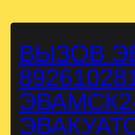
Перейти
к
содержимому
ВЫЗОВ Э
89261028
ЭВАМСК24
ЭВАКУАТО