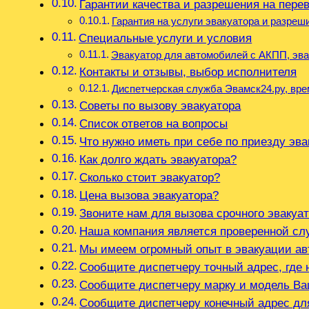
Гарантии качества и разрешения на пере
Гарантия на услуги эвакуатора и разре
Специальные услуги и условия
Эвакуатор для автомобилей с АКПП, эва
Контакты и отзывы, выбор исполнителя
Диспетчерская служба Эвамск24.ру, вре
Советы по вызову эвакуатора
Список ответов на вопросы
Что нужно иметь при себе по приезду эва
Как долго ждать эвакуатора?
Сколько стоит эвакуатор?
Цена вызова эвакуатора?
Звоните нам для вызова срочного эвакуа
Наша компания является проверенной сл
Мы имеем огромный опыт в эвакуации а
Сообщите диспетчеру точный адрес, где
Сообщите диспетчеру марку и модель В
Сообщите диспетчеру конечный адрес дл