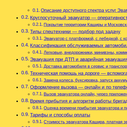
Описание доступного спектра услуг Эва
Круглосуточный эвакуатор — оперативност
Покрытие территории Каширы и Московск
Типы спецтехники — подбор под задачу
Эвакуатор с платформой, с лебедкой, с 
Классификация обслуживаемых автомоби
Легковые, внедорожники, минивэны, комм
Эвакуация при ДТП и аварийная эвакуаци
Доставка автомобиля в сервис и трансп
Техническая помощь на дороге — вспомог
Замена колеса, буксировка, запуск аккум
Оформление вызова — онлайн и по телеф
Вызов эвакуатора онлайн, через приложе
Время прибытия и алгоритм работы брига
Оценка времени прибытия эвакуатора и п
Тарифы и способы оплаты
Стоимость эвакуатора Кашира, платная эв