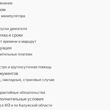
менение
ном
 манипулятора
пуски двигателя
ика и сроки
ет времени и маршрут
куации
нительные платежи
стро и круглосуточная помощь
окументов
‚ накладные‚ страховые случаи
арантийные обязательства
ополнительные условия
ссе М3 и по Калужской области