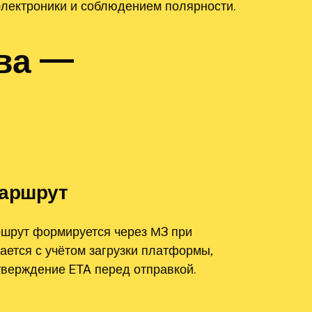
электроники и соблюдением полярности.
ва —
маршрут
ршрут формируется через М3 при
ается с учётом загрузки платформы‚
тверждение ETA перед отправкой.