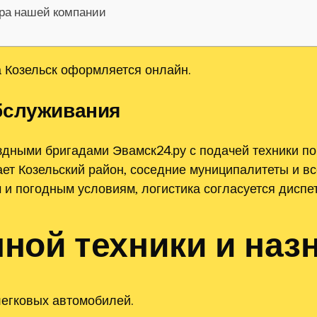
ора нашей компании
 Козельск оформляется онлайн.
бслуживания
ными бригадами Эвамск24.ру с подачей техники по
ает Козельский район‚ соседние муниципалитеты и в
м и погодным условиям‚ логистика согласуется диспе
ной техники и наз
легковых автомобилей.