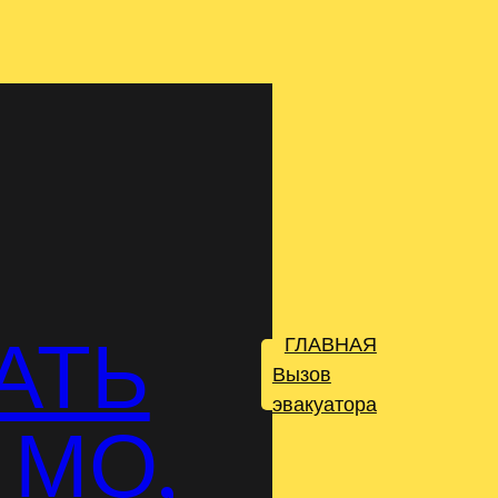
АТЬ
ГЛАВНАЯ
.
Вызов
эвакуатора
 МО,