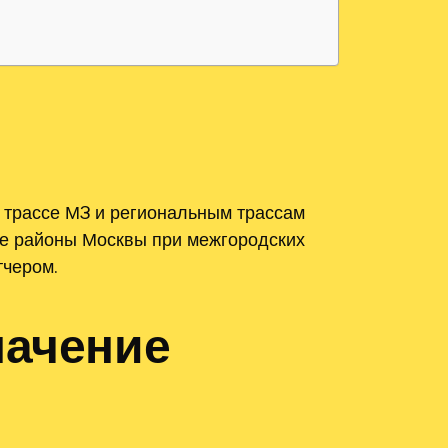
 трассе М3 и региональным трассам
се районы Москвы при межгородских
тчером.
начение