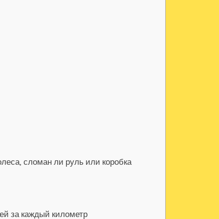
леса‚ сломан ли руль или коробка
лей за каждый километр