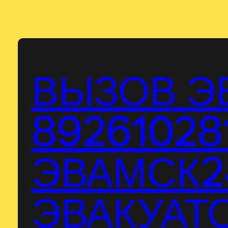
Перейти
к
содержимому
ВЫЗОВ Э
89261028
ЭВАМСК24
ЭВАКУАТО