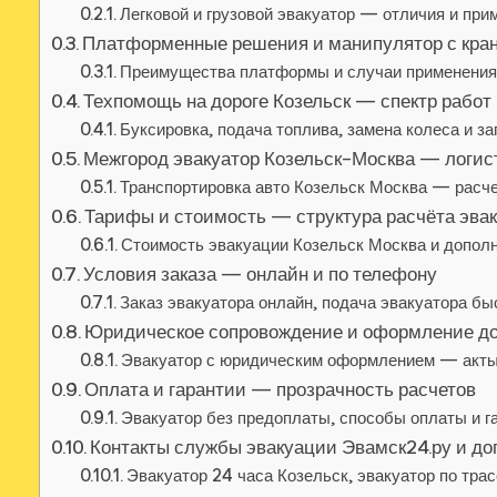
Легковой и грузовой эвакуатор — отличия и при
Платформенные решения и манипулятор с кра
Преимущества платформы и случаи применения
Техпомощь на дороге Козельск — спектр работ
Буксировка‚ подача топлива‚ замена колеса и за
Межгород эвакуатор Козельск–Москва — логист
Транспортировка авто Козельск Москва — расч
Тарифы и стоимость — структура расчёта эва
Стоимость эвакуации Козельск Москва и допол
Условия заказа — онлайн и по телефону
Заказ эвакуатора онлайн‚ подача эвакуатора бы
Юридическое сопровождение и оформление д
Эвакуатор с юридическим оформлением — акты
Оплата и гарантии — прозрачность расчетов
Эвакуатор без предоплаты‚ способы оплаты и г
Контакты службы эвакуации Эвамск24.ру и д
Эвакуатор 24 часа Козельск‚ эвакуатор по тра