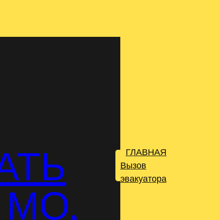
АТЬ
ГЛАВНАЯ
.
Вызов
эвакуатора
 МО,