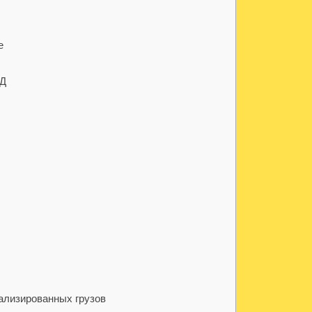
е
АД
ализированных грузов