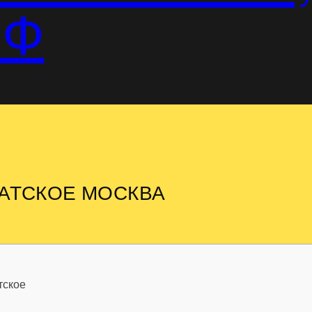
РФ
АТСКОЕ МОСКВА
тское