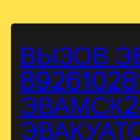
Перейти
к
содержимому
ВЫЗОВ Э
89261028
ЭВАМСК24
ЭВАКУАТО