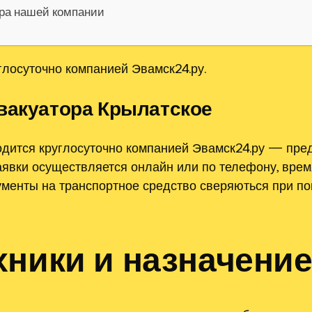
ора нашей компании
глосуточно компанией Эвамск24.ру.
вакуатора Крылатское
водится круглосуточно компанией Эвамск24.ру — пр
явки осуществляется онлайн или по телефону, время
менты на транспортное средство сверяються при пог
хники и назначени