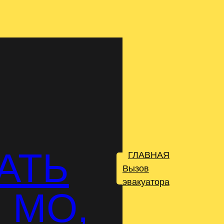
АТЬ
ГЛАВНАЯ
.
Вызов
эвакуатора
 МО,