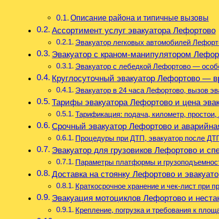
Описание района и типичные вызовы
Ассортимент услуг эвакуатора Лефортово
Эвакуатор легковых автомобилей Лефорт
Эвакуатор с краном-манипулятором Лефо
Эвакуатор с лебедкой Лефортово — особ
Круглосуточный эвакуатор Лефортово — в
Эвакуатор в 24 часа Лефортово, вызов э
Тарифы эвакуатора Лефортово и цена эва
Тарификация: подача, километр, простои,
Срочный эвакуатор Лефортово и аварийна
Процедуры при ДТП, эвакуатор после ДТ
Эвакуатор для грузовиков Лефортово и сп
Параметры платформы и грузоподъемнос
Доставка на стоянку Лефортово и эвакуат
Краткосрочное хранение и чек-лист при 
Эвакуация мотоциклов Лефортово и неста
Крепление, погрузка и требования к площ