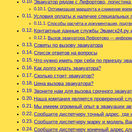
Эвакуатор рядом с Лефортово, логистика
Оптимизация маршрута и снижение врем
Условия оплаты и наличие специальных 
Способы расчёта и документация, подт
Контактные данные службы Эвамск24.ру 
Вызов эвакуатора Лефортово — информа
Советы по вызову эвакуатора
Список ответов на вопросы
Что нужно иметь при себе по приезду эва
Как долго ждать эвакуатора?
Сколько стоит эвакуатор?
Цена вызова эвакуатора?
Звоните нам для вызова срочного эвакуа
Наша компания является проверенной сл
Мы имеем огромный опыт в эвакуации а
Сообщите диспетчеру точный адрес, где
Сообщите диспетчеру марку и модель В
Сообщите диспетчеру конечный адрес дл