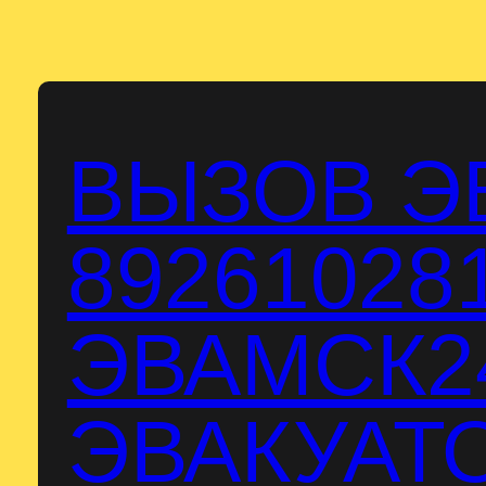
Перейти
к
содержимому
ВЫЗОВ Э
89261028
ЭВАМСК24
ЭВАКУАТО