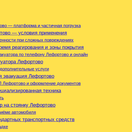
ово — платформа и частичная погрузка
ртово — условия применения
енности при сложных повреждениях
ремя реагирования и зоны покрытия
вакуатора по телефону Лефортово и онлайн
куатора Лефортово
 дополнительные услуги
я эвакуация Лефортово
П Лефортово и оформление документов
ециализированная техника
ть
ор на стоянку Лефортово
приёме автомобиля
ндартных транспортных средств
адке