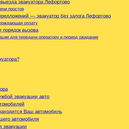
 выезда эвакуатора Лефортово
ени простоя
предложений — эвакуатор без залога Лефортово
верждающая оплату
и порядок вызова
ция для передачи оператору и период ожидания
куатора?
тора
ужбой эвакуации авто
втомобилей
 находится Ваш автомобиль
ашего автомобиля
я эвакуации