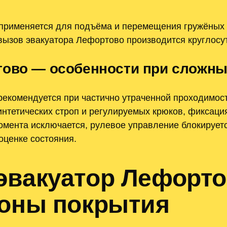
применяется для подъёма и перемещения гружёных 
вызов эвакуатора Лефортово производится круглосу
тово — особенности при сложн
рекомендуется при частично утраченной проходимос
интетических строп и регулируемых крюков, фиксаци
мента исключается, рулевое управление блокируетс
оценке состояния.
эвакуатор Лефорт
зоны покрытия