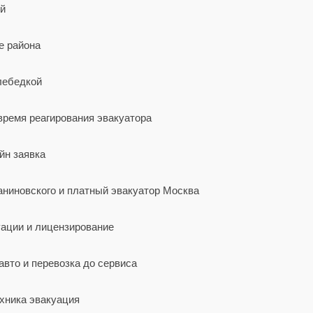
ей
е района
лебедкой
ремя реагирования эвакуатора
йн заявка
аниновского и платный эвакуатор Москва
уации и лицензирование
авто и перевозка до сервиса
ехника эвакуация