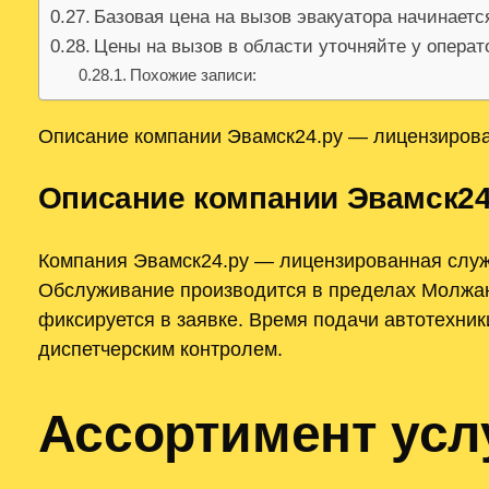
Базовая цена на вызов эвакуатора начинаетс
Цены на вызов в области уточняйте у опера
Похожие записи:
Описание компании Эвамск24.ру — лицензирова
Описание компании Эвамск24
Компания Эвамск24.ру — лицензированная служ
Обслуживание производится в пределах Молжани
фиксируется в заявке. Время подачи автотехни
диспетчерским контролем.
Ассортимент усл