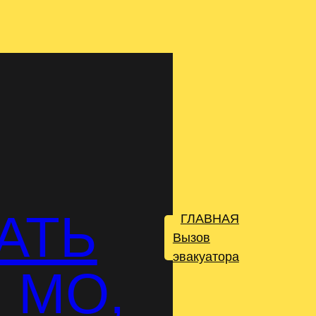
АТЬ
ГЛАВНАЯ
.
Вызов
эвакуатора
 МО,