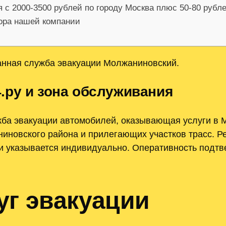
я с 2000-3500 рублей по городу Москва плюс 50-80 рубл
тора нашей компании
нная служба эвакуации Молжаниновский.
.ру и зона обслуживания
ба эвакуации автомобилей, оказывающая услуги в М
новского района и прилегающих участков трасс. Р
ки указывается индивидуально. Оперативность подт
уг эвакуации