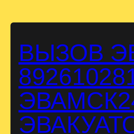
Перейти
к
содержимому
ВЫЗОВ Э
89261028
ЭВАМСК24
ЭВАКУАТО