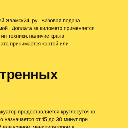
ей Эвамск24․ру․ Базовая подача
мой․ Доплата за километр применяется
п техники, наличие крана-
ата принимается картой или
стренных
куатор предоставляется круглосуточно
 назначается от 15 до 30 минут при
ой или краном-манипулятором в