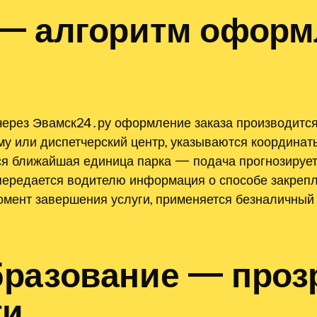
— алгоритм оформ
через Эвамск24․ру оформление заказа производится
у или диспетчерский центр, указываются координат
ся ближайшая единица парка — подача прогнозируетс
передается водителю информация о способе закреп
омент завершения услуги, применяется безналичный
разование — проз
ти