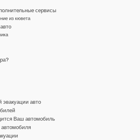
ополнительные сервисы
ние из кювета
 авто
чика
ора?
й эвакуации авто
обилей
одится Ваш автомобиль
о автомобиля
акуации