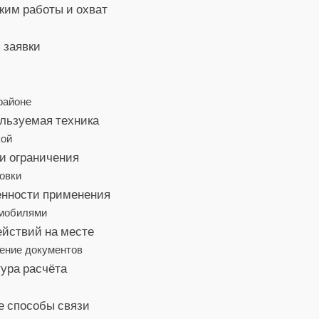
жим работы и охват
 заявки
районе
льзуемая техника
кой
и ограничения
овки
енности применения
омобилями
ействий на месте
ение документов
ура расчёта
е способы связи