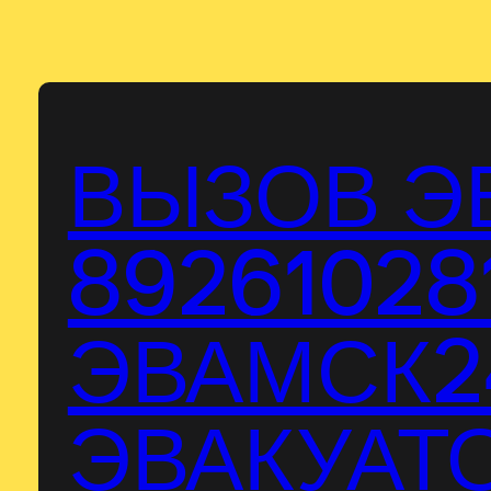
Перейти
к
содержимому
ВЫЗОВ Э
89261028
ЭВАМСК24
ЭВАКУАТО