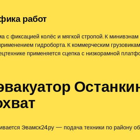
фика работ
 с фиксацией колёс и мягкой стропой. К минивэнам
 применением гидроборта. К коммерческим грузовика
цтехнике применяется сцепка с низкорамной платфор
эвакуатор Останки
охват
ивается Эвамск24.ру — подача техники по району об