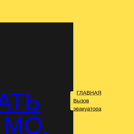
АТЬ
ГЛАВНАЯ
.
Вызов
эвакуатора
 МО,