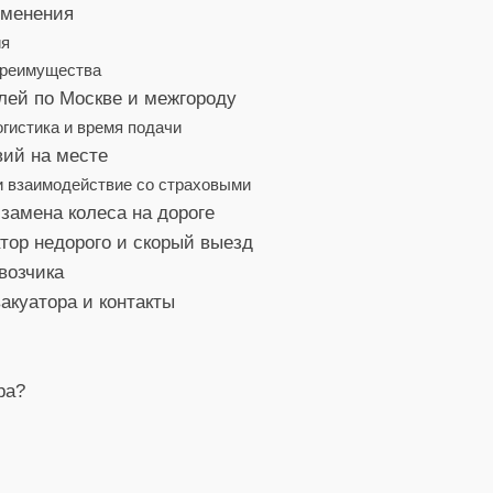
именения
ия
преимущества
лей по Москве и межгороду
гистика и время подачи
вий на месте
и взаимодействие со страховыми
замена колеса на дороге
тор недорого и скорый выезд
возчика
акуатора и контакты
ра?