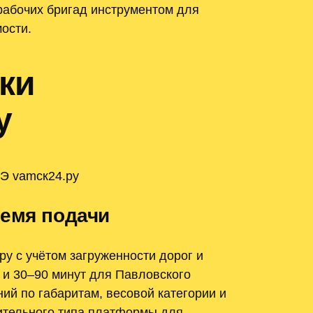
рабочих бригад инструментом для
ости.
ки
у
 Э vamск24.ру
ремя подачи
у с учётом загруженности дорог и
 и 30–90 минут для Павловского
ий по габаритам, весовой категории и
ительного типа платформы для