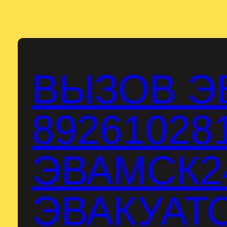
Перейти
к
содержимому
ВЫЗОВ Э
89261028
ЭВАМСК24
ЭВАКУАТО