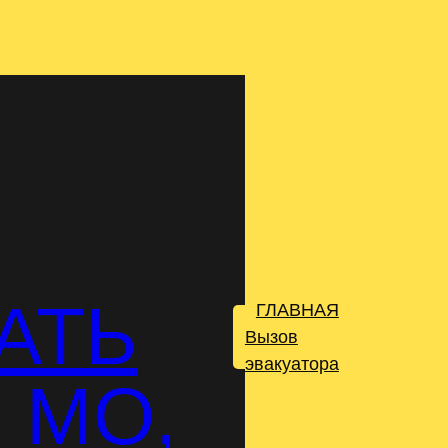
АТЬ
ГЛАВНАЯ
.
Вызов
эвакуатора
 МО,