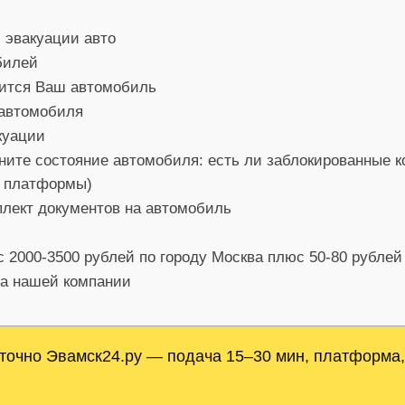
 эвакуации авто
билей
дится Ваш автомобиль
 автомобиля
куации
ните состояние автомобиля: есть ли заблокированные к
м платформы)
плект документов на автомобиль
с 2000-3500 рублей по городу Москва плюс 50-80 рублей
ра нашей компании
точно Эвамск24.ру — подача 15–30 мин, платформа,