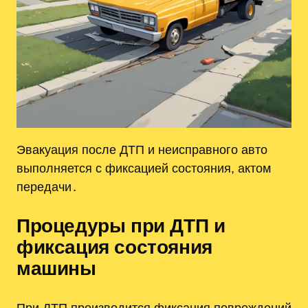
Эвакуация после ДТП и неисправного авто
выполняется с фиксацией состояния, актом
передачи․
Процедуры при ДТП и
фиксация состояния
машины
При ДТП производится фиксация повреждений