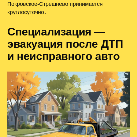
Покровское-Стрешнево принимается
круглосуточно․
Специализация —
эвакуация после ДТП
и неисправного авто