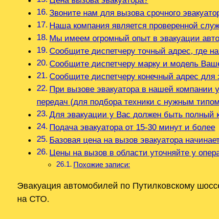
Цена вызова эвакуатора?
Звоните нам для вызова срочного эвакуато
Наша компания является проверенной служ
Мы имеем огромный опыт в эвакуации авт
Сообщите диспетчеру точный адрес, где н
Сообщите диспетчеру марку и модель Ваш
Сообщите диспетчеру конечный адрес для 
При вызове эвакуатора в нашей компании у
передач (для подбора техники с нужным типо
Для эвакуации у Вас должен быть полный 
Подача эвакуатора от 15-30 минут и более
Базовая цена на вызов эвакуатора начинае
Цены на вызов в области уточняйте у опе
Похожие записи:
Эвакуация автомобилей по Путилковскому шосс
на СТО.