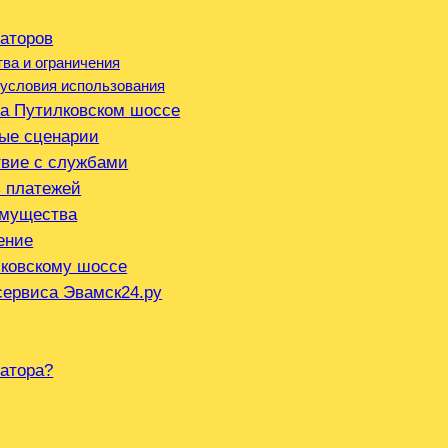
уаторов
а и ограничения
 условия использования
на Путилковском шоссе
ные сценарии
твие с службами
ь платежей
имущества
ение
лковскому шоссе
сервиса Эвамск24.ру
уатора?