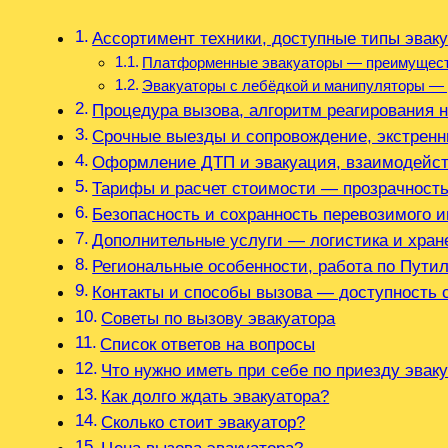
Ассортимент техники, доступные типы эвак
Платформенные эвакуаторы — преимуществ
Эвакуаторы с лебёдкой и манипуляторы —
Процедура вызова, алгоритм реагирования 
Срочные выезды и сопровождение, экстрен
Оформление ДТП и эвакуация, взаимодейс
Тарифы и расчет стоимости — прозрачност
Безопасность и сохранность перевозимого 
Дополнительные услуги — логистика и хран
Региональные особенности, работа по Пути
Контакты и способы вызова — доступность 
Советы по вызову эвакуатора
Список ответов на вопросы
Что нужно иметь при себе по приезду эвак
Как долго ждать эвакуатора?
Сколько стоит эвакуатор?