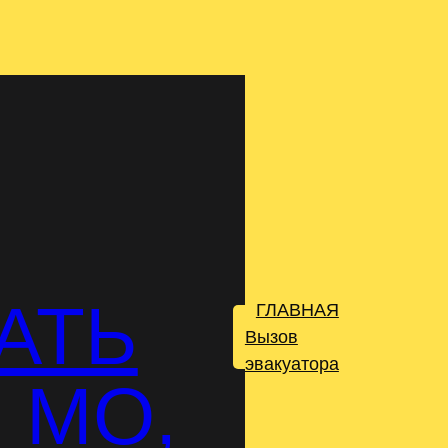
АТЬ
ГЛАВНАЯ
.
Вызов
эвакуатора
 МО,