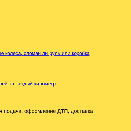
е колеса, сломан ли руль или коробка
блей за каждый километр
я подача, оформление ДТП, доставка