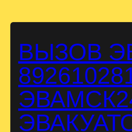
Перейти
к
содержимому
ВЫЗОВ Э
89261028
ЭВАМСК24
ЭВАКУАТО