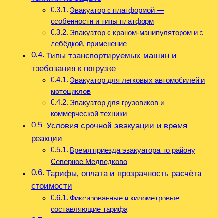
Эвакуатор с платформой —
особенности и типы платформ
Эвакуатор с краном‑манипулятором и с
лебёдкой, применение
Типы транспортируемых машин и
требования к погрузке
Эвакуатор для легковых автомобилей и
мотоциклов
Эвакуатор для грузовиков и
коммерческой техники
Условия срочной эвакуации и время
реакции
Время приезда эвакуатора по району
Северное Медведково
Тарифы‚ оплата и прозрачность расчёта
стоимости
Фиксированные и километровые
составляющие тарифа