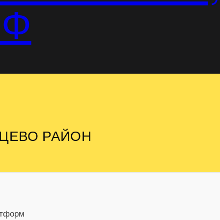
РФ
НЦЕВО РАЙОН
атформ