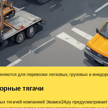
няются для перевозки легковых, грузовых и внедор
орные тягачи
 тягачей компанией Эвамск24.ру предусматривает 