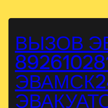
Перейти
к
содержимому
ВЫЗОВ Э
89261028
ЭВАМСК24
ЭВАКУАТО