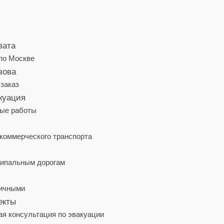
вата
по Москве
зова
-заказ
куация
ные работы
коммерческого транспорта
ципальным дорогам
личными
екты
ая консультация по эвакуации