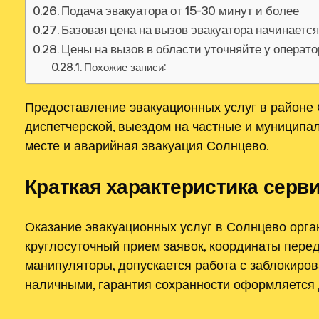
Подача эвакуатора от 15-30 минут и более
Базовая цена на вызов эвакуатора начинаетс
Цены на вызов в области уточняйте у операт
Похожие записи:
Предоставление эвакуационных услуг в районе
диспетчерской, выездом на частные и муниципал
месте и аварийная эвакуация Солнцево.
Краткая характеристика серв
Оказание эвакуационных услуг в Солнцево орга
круглосуточный прием заявок, координаты пере
манипуляторы, допускается работа с заблокиро
наличными, гарантия сохранности оформляется 