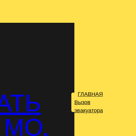
АТЬ
ГЛАВНАЯ
.
Вызов
эвакуатора
 МО,