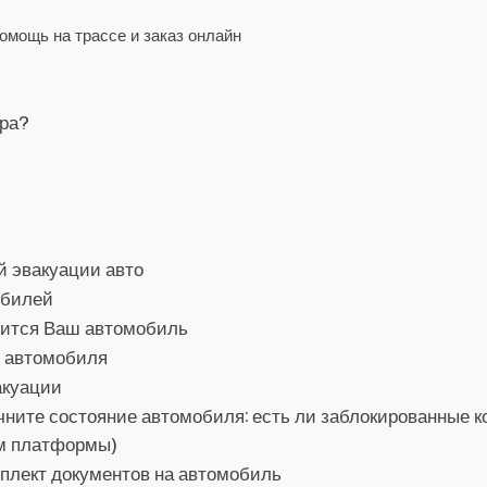
омощь на трассе и заказ онлайн
ора?
й эвакуации авто
обилей
дится Ваш автомобиль
о автомобиля
акуации
ните состояние автомобиля: есть ли заблокированные ко
ом платформы)
мплект документов на автомобиль