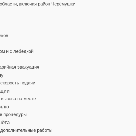
 области, включая район Черёмушки
иков
у
ом и с лебёдкой
варийная эвакуация
ну
 скорость подачи
ации
 вызова на месте
билю
ые процедуры
чёта
, дополнительные работы