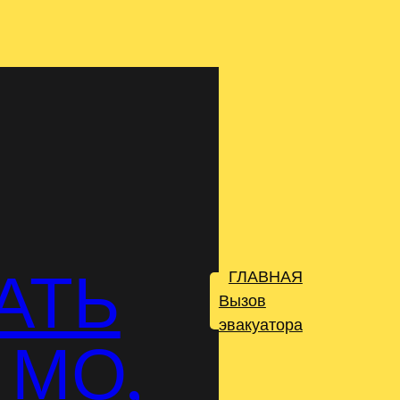
АТЬ
ГЛАВНАЯ
.
Вызов
эвакуатора
 МО,