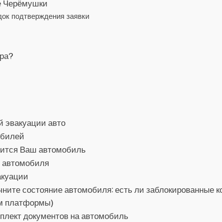
не Черёмушки
док подтверждения заявки
ора?
й эвакуации авто
обилей
дится Ваш автомобиль
о автомобиля
акуации
ните состояние автомобиля: есть ли заблокированные ко
ом платформы)
мплект документов на автомобиль