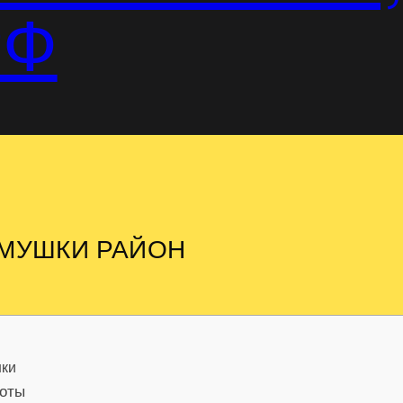
РФ
ЁМУШКИ РАЙОН
шки
боты