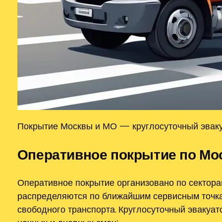
Покрытие Москвы и МО — круглосуточный эваку
Оперативное покрытие по Мос
Оперативное покрытие организовано по сектора
распределяются по ближайшим сервисным точкам
свободного транспорта. Круглосуточный эвакуа