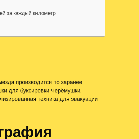
лей за каждый километр
ыезда производится по заранее
ки для буксировки Черёмушки,
лизированная техника для эвакуации
ография