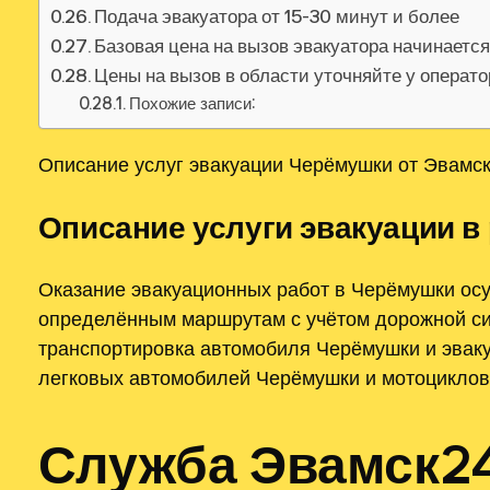
Подача эвакуатора от 15-30 минут и более
Базовая цена на вызов эвакуатора начинаетс
Цены на вызов в области уточняйте у операт
Похожие записи:
Описание услуг эвакуации Черёмушки от Эвамск
Описание услуги эвакуации в
Оказание эвакуационных работ в Черёмушки осу
определённым маршрутам с учётом дорожной си
транспортировка автомобиля Черёмушки и эвак
легковых автомобилей Черёмушки и мотоциклов
Служба Эвамск24