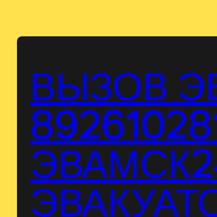
Перейти
к
содержимому
ВЫЗОВ Э
89261028
ЭВАМСК24
ЭВАКУАТО