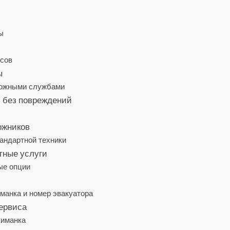
ы
ссов
ы
орожными службами
ь без повреждений
ожников
тандартной техники
тные услуги
ые опции
манка и номер эвакуатора
сервиса
киманка