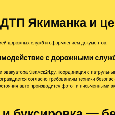
 ДТП Якиманка и ц
цией дорожных служб и оформлением документов.
заимодействие с дорожными служ
и эвакуатора Эвамск24.ру. Координация с патрульн
ограждается согласно требованиям техники безопасн
состояния авто производится фото- и письменными 
 и буксировка — б