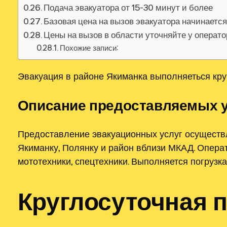
Подача эвакуатора от 15-30 минут и более
Базовая цена на вызов эвакуатора начинаетс
Цены на вызов в области уточняйте у операт
Похожие записи:
Эвакуация в районе Якиманка выполняеться кру
Описание предоставляемых ус
Предоставление эвакуационных услуг осуществ
Якиманку, Полянку и район вблизи МКАД. Опера
мототехники, спецтехники. Выполняется погрузк
Круглосуточная 