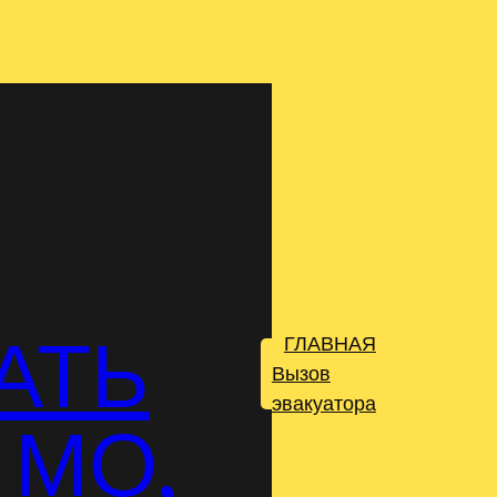
АТЬ
ГЛАВНАЯ
.
Вызов
эвакуатора
 МО,