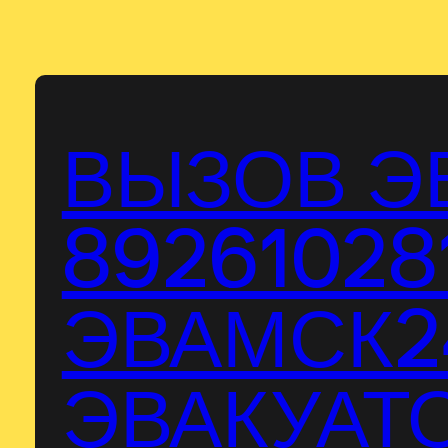
Перейти
к
содержимому
ВЫЗОВ Э
89261028
ЭВАМСК24
ЭВАКУАТО