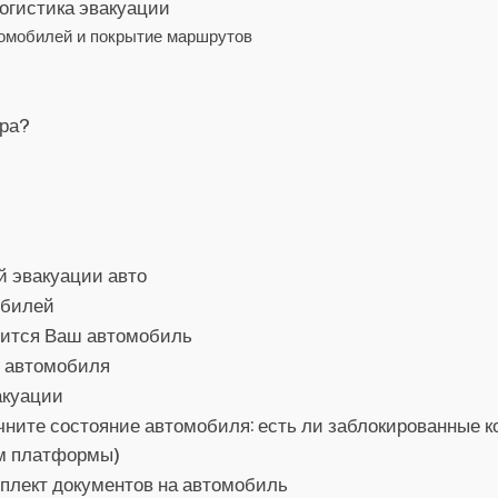
огистика эвакуации
томобилей и покрытие маршрутов
ора?
й эвакуации авто
обилей
дится Ваш автомобиль
о автомобиля
акуации
ните состояние автомобиля: есть ли заблокированные ко
ом платформы)
мплект документов на автомобиль