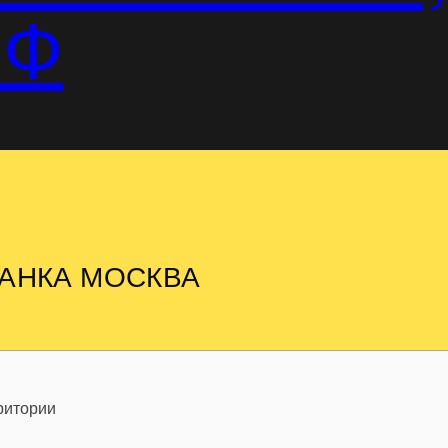
РФ
АНКА МОСКВА
ритории