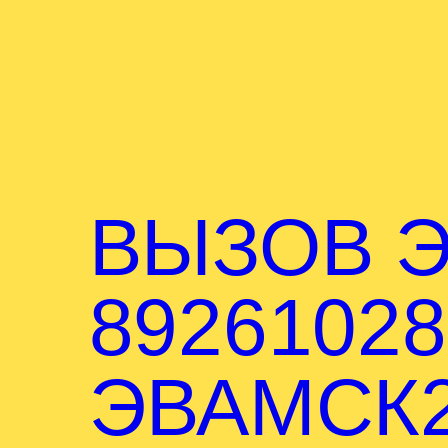
ВЫЗОВ Э
89261028
ЭВАМСК2