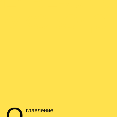
ЕЧЬЕ-САБУ
РУКОВОДС
О
главление