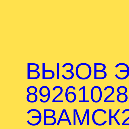
ВЫЗОВ Э
89261028
ЭВАМСК2