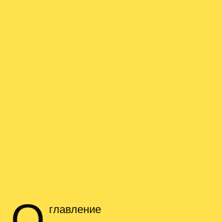
СТВО ПО
ТИ И ВЫБ
О
главление