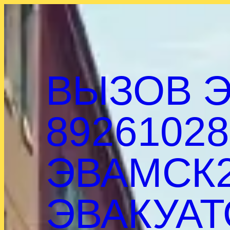
Перейти
к
содержимому
ВЫЗОВ Э
89261028
ЭВАМСК2
ЭВАКУАТ