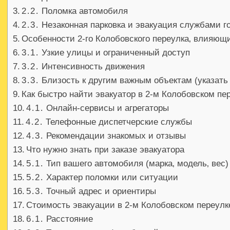
2․2․ Поломка автомобиля
2․3․ Незаконная парковка и эвакуация службами г
Особенности 2-го Колобовского переулка‚ влияющи
3․1․ Узкие улицы и ограниченный доступ
3․2․ Интенсивность движения
3․3․ Близость к другим важным объектам (указать 
Как быстро найти эвакуатор в 2-м Колобовском пе
4․1․ Онлайн-сервисы и агрегаторы
4․2․ Телефонные диспетчерские службы
4․3․ Рекомендации знакомых и отзывы
Что нужно знать при заказе эвакуатора
5․1․ Тип вашего автомобиля (марка‚ модель‚ вес)
5․2․ Характер поломки или ситуации
5․3․ Точный адрес и ориентиры
Стоимость эвакуации в 2-м Колобовском переулк
6․1․ Расстояние