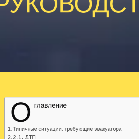
РУКОВОДС
О
главление
Типичные ситуации‚ требующие эвакуатора
2․1․ ДТП