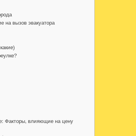
орода
е на вызов эвакуатора
какие)
реулке?
е: Факторы‚ влияющие на цену