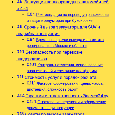
Эвакуация полноприводных автомобилей
и 4×4
Рекомендации по переводу трансмиссии
и защите редукторов при буксировке
Срочный вызов эвакуатора для SUV и
аварийная эвакуация
Временные рамки выезда и логистика
реагирования в Москве и области
Безопасность при перевозке
внедорожников
Контроль натяжения‚ использование
ограничителей и состояние платформы
Стоимость услуг и порядок расчёта
Факторы формирования цены, масса‚
дистанция‚ сложность работ
Гарантии и ответственность Эвамск24.ру
Страхование перевозки и оформление
документов при эвакуации
Советы по вызову эвакуатора