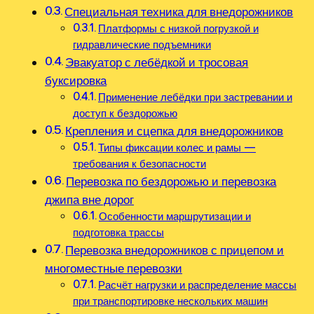
Специальная техника для внедорожников
Платформы с низкой погрузкой и
гидравлические подъемники
Эвакуатор с лебёдкой и тросовая
буксировка
Применение лебёдки при застревании и
доступ к бездорожью
Крепления и сцепка для внедорожников
Типы фиксации колес и рамы —
требования к безопасности
Перевозка по бездорожью и перевозка
джипа вне дорог
Особенности маршрутизации и
подготовка трассы
Перевозка внедорожников с прицепом и
многоместные перевозки
Расчёт нагрузки и распределение массы
при транспортировке нескольких машин