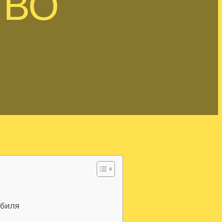
ТВО
обиля