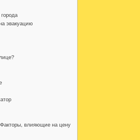
 города
на эвакуацию
улице?
е
уатор
 Факторы, влияющие на цену