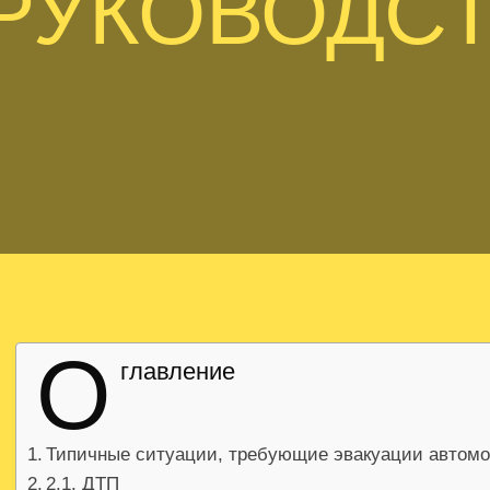
РУКОВОДС
О
главление
Типичные ситуации, требующие эвакуации автом
2.1. ДТП