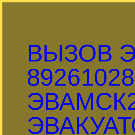
Перейти
к
содержимому
ВЫЗОВ Э
89261028
ЭВАМСК2
ЭВАКУАТ