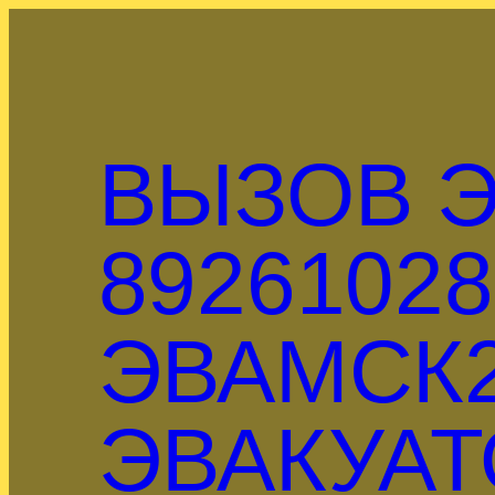
Перейти
к
содержимому
ВЫЗОВ Э
89261028
ЭВАМСК2
ЭВАКУАТ