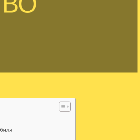
ТВО
обиля