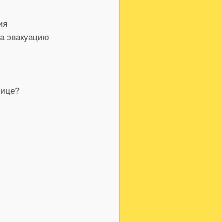
ия
а эвакуацию
лице?