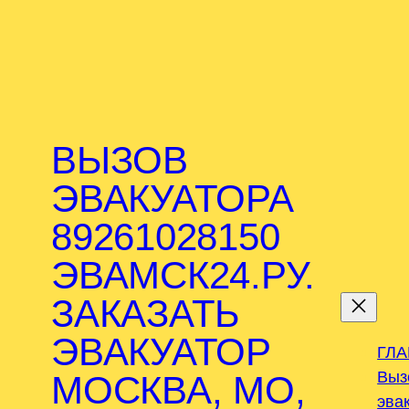
ВЫЗОВ
ЭВАКУАТОРА
89261028150
ЭВАМСК24.РУ.
.
ЗАКАЗАТЬ
ЭВАКУАТОР
ГЛ
Выз
МОСКВА, МО,
эва