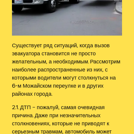
Существует ряд ситуаций‚ когда вызов
эвакуатора становится не просто
желательным‚ а необходимым. Рассмотрим
наиболее распространенные из них‚ с
которыми водители могут столкнуться на
6-м Можайском переулке и в других
районах города.
2.1. ДТП – пожалуй‚ самая очевидная
причина. Даже при незначительных
столкновениях‚ которые не приводят к
серьезным травмам‚ автомобиль может