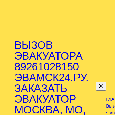
ВЫЗОВ
ЭВАКУАТОРА
89261028150
ЭВАМСК24.РУ.
.
ЗАКАЗАТЬ
ЭВАКУАТОР
ГЛ
Выз
МОСКВА, МО,
эва