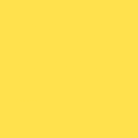
ЭВАКУАТОР НА
БИРЮЛЁВСКОЙ
УЛИЦЕ: ПОЛНОЕ
РУКОВОДСТВО ПО
ВЫЗОВУ И ЗАКАЗУ
От
admineva1