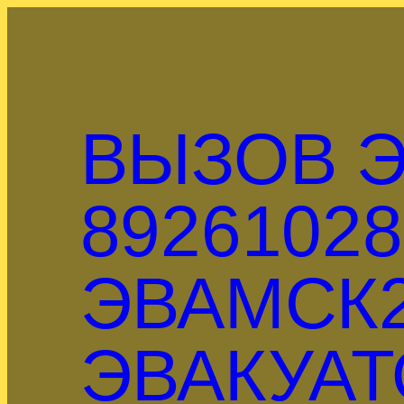
Перейти
к
содержимому
ВЫЗОВ Э
89261028
ЭВАМСК2
ЭВАКУАТ