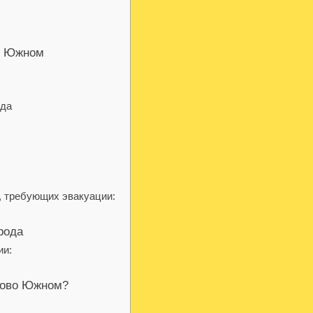
о Южном
ода
, требующих эвакуации:
рода
ии:
ново Южном?