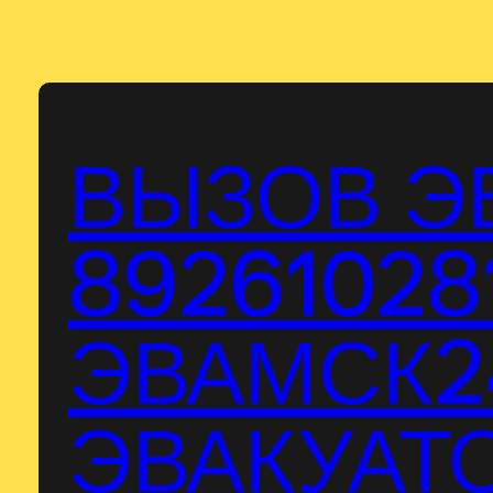
Перейти
к
содержимому
ВЫЗОВ Э
89261028
ЭВАМСК24
ЭВАКУАТО