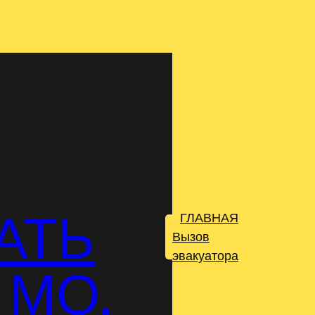
АТЬ
ГЛАВНАЯ
.
Вызов
эвакуатора
 МО,