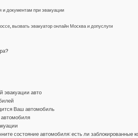
я и документам при эвакуации
оссе, вызвать эвакуатор онлайн Москва и допуслуги
ора?
й эвакуации авто
обилей
одится Ваш автомобиль
о автомобиля
акуации
ните состояние автомобиля: есть ли заблокированные ко