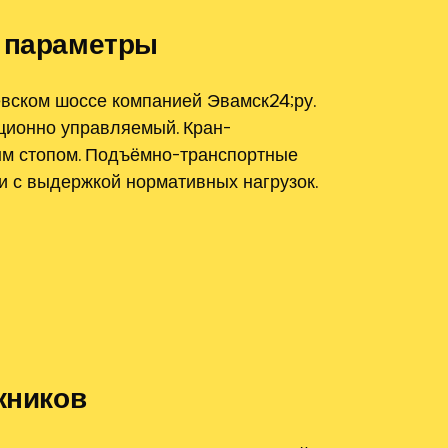
е параметры
вском шоссе компанией Эвамск24;ру.
ционно управляемый. Кран-
ным стопом. Подъёмно-транспортные
 с выдержкой нормативных нагрузок.
жников