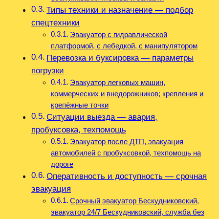
Типы техники и назначение — подбор
спецтехники
Эвакуатор с гидравлической
платформой, с лебедкой, с манипулятором
Перевозка и буксировка — параметры
погрузки
Эвакуатор легковых машин,
коммерческих и внедорожников; крепления и
крепёжные точки
Ситуации выезда — авария,
пробуксовка, техпомощь
Эвакуатор после ДТП, эвакуация
автомобилей с пробуксовкой, техпомощь на
дороге
Оперативность и доступность — срочная
эвакуация
Срочный эвакуатор Бескудниковский,
эвакуатор 24/7 Бескудниковский, служба без