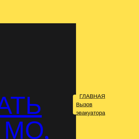
АТЬ
ГЛАВНАЯ
.
Вызов
эвакуатора
 МО,