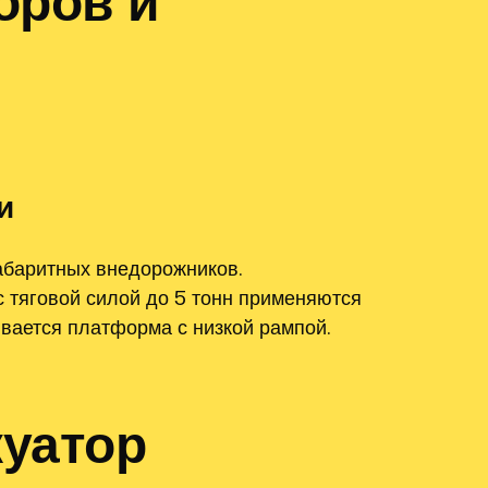
оров и
и
абаритных внедорожников.
с тяговой силой до 5 тонн применяются
вается платформа с низкой рампой.
куатор