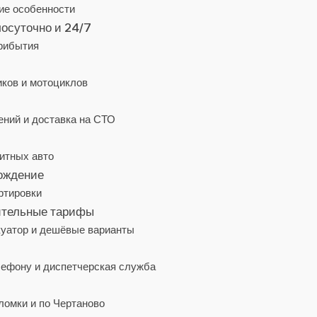
ие особенности
лосуточно и 24/7
рибытия
иков и мотоциклов
ний и доставка на СТО
ритных авто
вождение
ртировки
нительные тарифы
куатор и дешёвые варианты
елефону и диспетчерская служба
ломки и по Чертаново