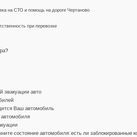
вка на СТО и помощь на дороге Чертаново
етственность при перевозке
ора?
й эвакуации авто
обилей
одится Ваш автомобиль
о автомобиля
акуации
ните состояние автомобиля: есть ли заблокированные ко