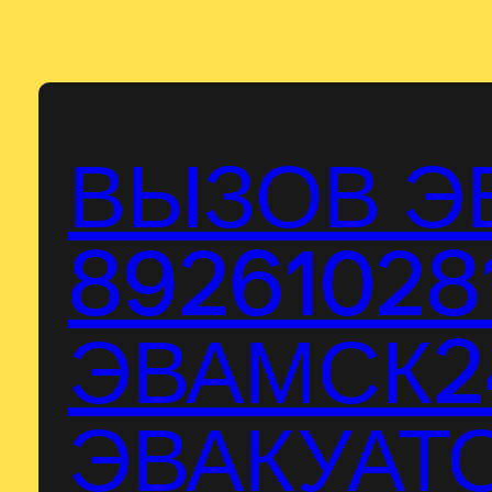
Перейти
к
содержимому
ВЫЗОВ Э
89261028
ЭВАМСК24
ЭВАКУАТО