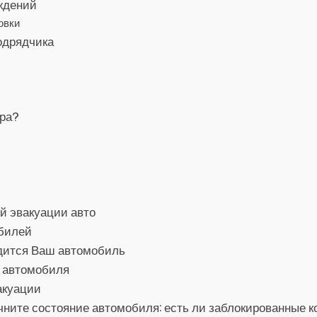
ждений
овки
одрядчика
ора?
й эвакуации авто
обилей
одится Ваш автомобиль
о автомобиля
акуации
ните состояние автомобиля: есть ли заблокированные ко