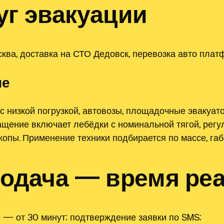
уг эвакуации
ква, доставка на СТО Дедовск, перевозка авто плат
ие
с низкой погрузкой, автовозы, площадочные эвакуа
ащение включает лебёдки с номинальной тягой, рег
копы. Применение техники подбирается по массе, га
подача — время ре
е — от 30 минут; подтверждение заявки по SMS;