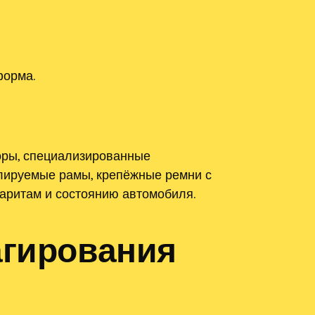
форма.
торы, специализированные
улируемые рамы, крепёжные ремни с
баритам и состоянию автомобиля.
агирования