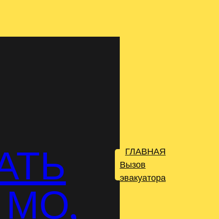
АТЬ
ГЛАВНАЯ
.
Вызов
эвакуатора
 МО,