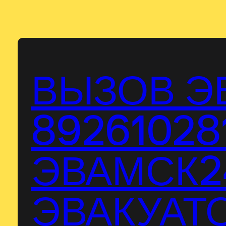
Перейти
к
содержимому
ВЫЗОВ Э
89261028
ЭВАМСК24
ЭВАКУАТО