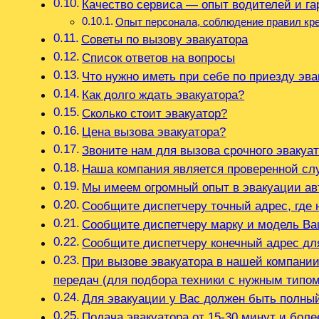
Качество сервиса — опыт водителей и га
Опыт персонала, соблюдение правил кре
Советы по вызову эвакуатора
Список ответов на вопросы
Что нужно иметь при себе по приезду эва
Как долго ждать эвакуатора?
Сколько стоит эвакуатор?
Цена вызова эвакуатора?
Звоните нам для вызова срочного эвакуа
Наша компания является проверенной сл
Мы имеем огромный опыт в эвакуации а
Сообщите диспетчеру точный адрес, где
Сообщите диспетчеру марку и модель В
Сообщите диспетчеру конечный адрес дл
При вызове эвакуатора в нашей компании
передач (для подбора техники с нужным типо
Для эвакуации у Вас должен быть полны
Подача эвакуатора от 15-30 минут и боле