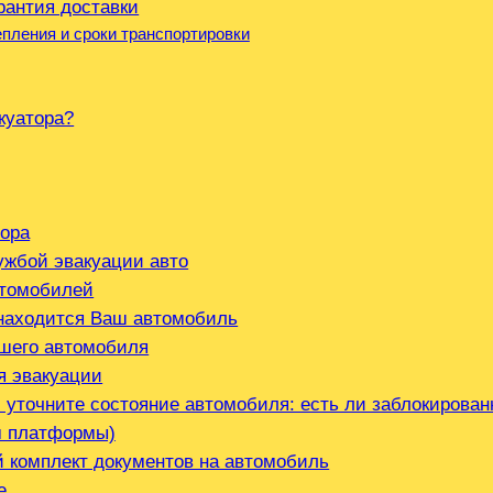
рантия доставки
пления и сроки транспортировки
куатора?
тора
ужбой эвакуации авто
втомобилей
 находится Ваш автомобиль
ашего автомобиля
я эвакуации
 уточните состояние автомобиля: есть ли заблокирован
м платформы)
й комплект документов на автомобиль
е