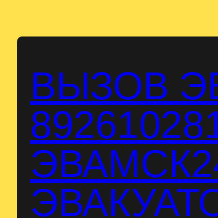
Перейти
к
содержимому
ВЫЗОВ Э
89261028
ЭВАМСК24
ЭВАКУАТО