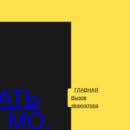
АТЬ
ГЛАВНАЯ
.
Вызов
эвакуатора
 МО,