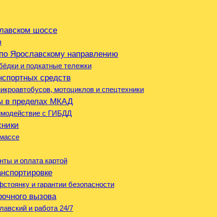
славском шоссе
я
 по Ярославскому направлению
бёдки и подкатные тележки
нспортных средств
икроавтобусов, мотоциклов и спецтехники
ы в пределах МКАД
имодействие с ГИБДД
хники
 массе
нты и оплата картой
анспортировке
стоянку и гарантии безопасности
рочного вызова
лавский и работа 24/7