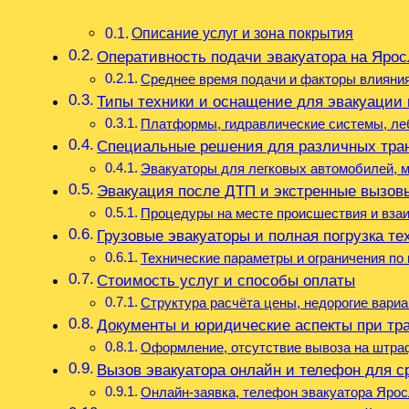
Описание услуг и зона покрытия
Оперативность подачи эвакуатора на Яро
Среднее время подачи и факторы влияни
Типы техники и оснащение для эвакуации
Платформы, гидравлические системы, ле
Специальные решения для различных тра
Эвакуаторы для легковых автомобилей, м
Эвакуация после ДТП и экстренные вызов
Процедуры на месте происшествия и вза
Грузовые эвакуаторы и полная погрузка те
Технические параметры и ограничения по
Стоимость услуг и способы оплаты
Структура расчёта цены, недорогие вариа
Документы и юридические аспекты при тр
Оформление, отсутствие вывоза на штраф
Вызов эвакуатора онлайн и телефон для с
Онлайн-заявка, телефон эвакуатора Ярос