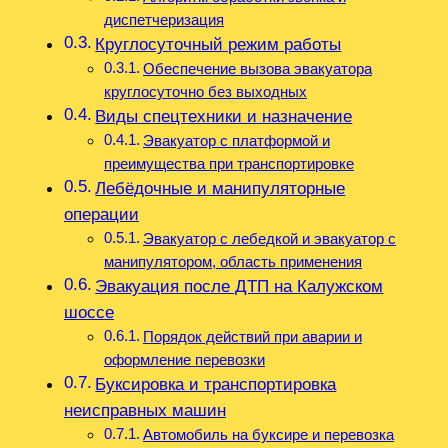
диспетчеризация
Круглосуточный режим работы
Обеспечение вызова эвакуатора
круглосуточно без выходных
Виды спецтехники и назначение
Эвакуатор с платформой и
преимущества при транспортировке
Лебёдочные и манипуляторные
операции
Эвакуатор с лебедкой и эвакуатор с
манипулятором, область применения
Эвакуация после ДТП на Калужском
шоссе
Порядок действий при аварии и
оформление перевозки
Буксировка и транспортировка
неисправных машин
Автомобиль на буксире и перевозка