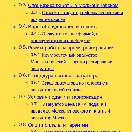
Специфика работы в Молжаниновском
Стоянка эвакуатора Молжаниновский и
покрытие района
Виды оборудования и техника
Эвакуатор с платформой, с
манипулятором и с лебедкой
Режим работы и время реагирования
Круглосуточный эвакуатор
Молжаниновский — время реагирования
эвакуатора
Процедура вызова эвакуатора
Заказ эвакуатора по телефону и
эвакуатор онлайн заявка
Условия подачи и тарификация
Эвакуатор цена за км, подача в
пределах Молжаниновского и платный
эвакуатор Москва
Опции оплаты и гарантии