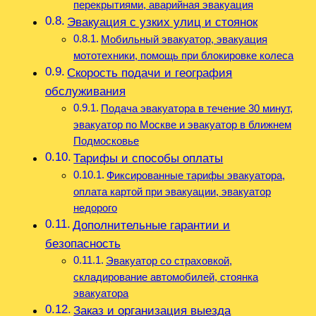
перекрытиями, аварийная эвакуация
Эвакуация с узких улиц и стоянок
Мобильный эвакуатор, эвакуация
мототехники, помощь при блокировке колеса
Скорость подачи и география
обслуживания
Подача эвакуатора в течение 30 минут,
эвакуатор по Москве и эвакуатор в ближнем
Подмосковье
Тарифы и способы оплаты
Фиксированные тарифы эвакуатора,
оплата картой при эвакуации, эвакуатор
недорого
Дополнительные гарантии и
безопасность
Эвакуатор со страховкой,
складирование автомобилей, стоянка
эвакуатора
Заказ и организация выезда