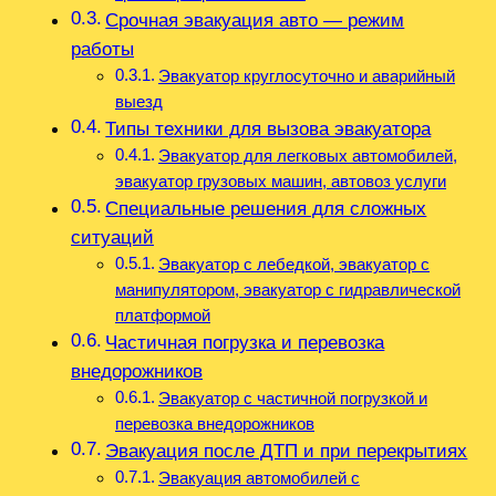
Срочная эвакуация авто — режим
работы
Эвакуатор круглосуточно и аварийный
выезд
Типы техники для вызова эвакуатора
Эвакуатор для легковых автомобилей,
эвакуатор грузовых машин, автовоз услуги
Специальные решения для сложных
ситуаций
Эвакуатор с лебедкой, эвакуатор с
манипулятором, эвакуатор с гидравлической
платформой
Частичная погрузка и перевозка
внедорожников
Эвакуатор с частичной погрузкой и
перевозка внедорожников
Эвакуация после ДТП и при перекрытиях
Эвакуация автомобилей с