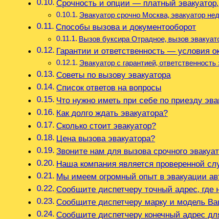
Срочность и опции — платный эвакуатор
Эвакуатор срочно Москва‚ эвакуатор нед
Способы вызова и документооборот
Вызов буксира Отрадное‚ вызов эвакуато
Гарантии и ответственность — условия о
Эвакуатор с гарантией‚ ответственност
Советы по вызову эвакуатора
Список ответов на вопросы
Что нужно иметь при себе по приезду эва
Как долго ждать эвакуатора?
Сколько стоит эвакуатор?
Цена вызова эвакуатора?
Звоните нам для вызова срочного эвакуа
Наша компания является проверенной сл
Мы имеем огромный опыт в эвакуации а
Сообщите диспетчеру точный адрес‚ где
Сообщите диспетчеру марку и модель В
Сообщите диспетчеру конечный адрес дл