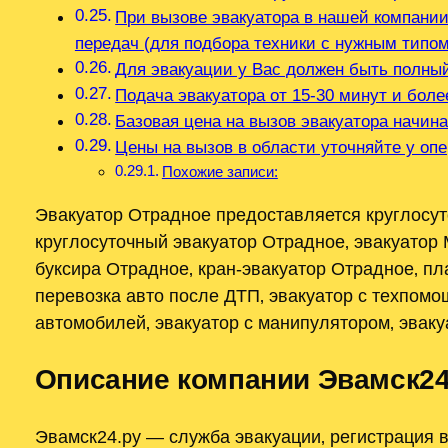
При вызове эвакуатора в нашей компании
передач (для подбора техники с нужным типо
Для эвакуации у Вас должен быть полны
Подача эвакуатора от 15-30 минут и боле
Базовая цена на вызов эвакуатора начина
Цены на вызов в области уточняйте у оп
Похожие записи:
Эвакуатор Отрадное предоставляется круглосут
круглосуточный эвакуатор Отрадное‚ эвакуатор 
буксира Отрадное‚ кран-эвакуатор Отрадное‚ п
перевозка авто после ДТП‚ эвакуатор с техпомо
автомобилей‚ эвакуатор с манипулятором‚ эвакуа
Описание компании Эвамск24
Эвамск24.ру — служба эвакуации‚ регистрация 