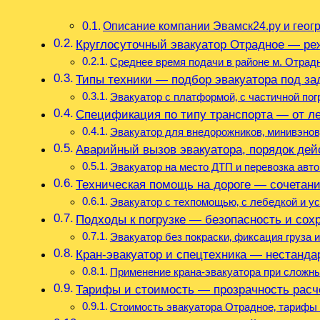
Описание компании Эвамск24.ру и гео
Круглосуточный эвакуатор Отрадное — ре
Среднее время подачи в районе м. Отрад
Типы техники — подбор эвакуатора под за
Эвакуатор с платформой‚ с частичной пог
Спецификация по типу транспорта — от ле
Эвакуатор для внедорожников‚ минивэнов
Аварийный вызов эвакуатора, порядок дей
Эвакуатор на место ДТП и перевозка авто
Техническая помощь на дороге — сочетани
Эвакуатор с техпомощью‚ с лебедкой и у
Подходы к погрузке — безопасность и сох
Эвакуатор без покраски‚ фиксация груза и
Кран-эвакуатор и спецтехника — нестанда
Применение крана-эвакуатора при сложн
Тарифы и стоимость — прозрачность расч
Стоимость эвакуатора Отрадное‚ тарифы 