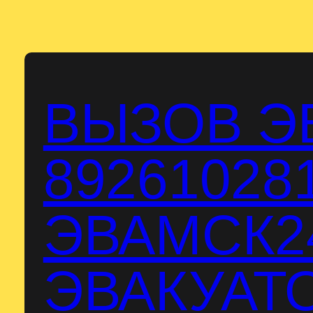
Перейти
к
содержимому
ВЫЗОВ Э
89261028
ЭВАМСК24
ЭВАКУАТО