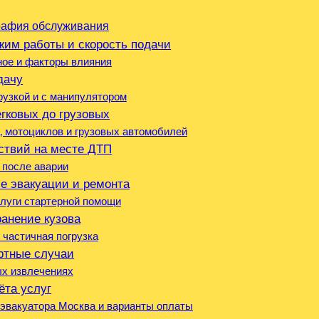
графия обслуживания
жим работы и скорость подачи
ное и факторы влияния
дачу
рузкой и с манипулятором
гковых до грузовых
‚ мотоциклов и грузовых автомобилей
ствий на месте ДТП
 после аварии
е эвакуации и ремонта
слуги стартерной помощи
ранение кузова
 частичная погрузка
ртные случаи
ых извлечениях
ёта услуг
эвакуатора Москва и варианты оплаты