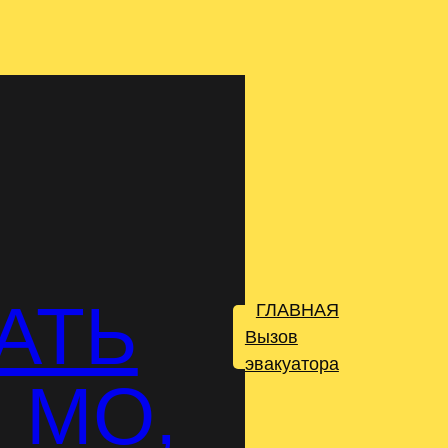
АТЬ
ГЛАВНАЯ
.
Вызов
эвакуатора
 МО,