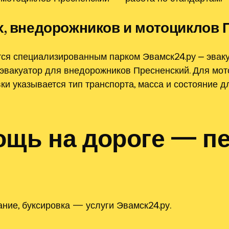
х, внедорожников и мотоциклов 
ся специализированным парком Эвамск24.ру ⎼ эвак
и эвакуатор для внедорожников Пресненский. Для мо
ки указывается тип транспорта, масса и состояние д
ощь на дороге — п
ание, буксировка — услуги Эвамск24.ру.