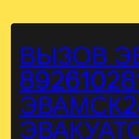
Перейти
к
содержимому
ВЫЗОВ Э
89261028
ЭВАМСК24
ЭВАКУАТО