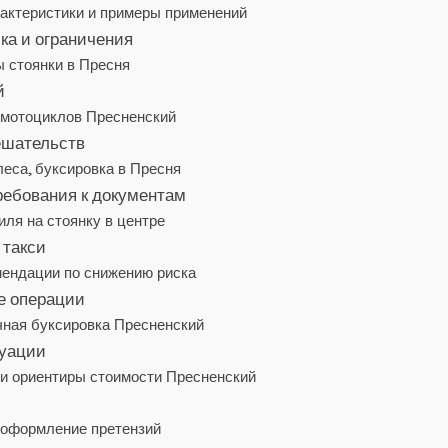
актеристики и примеры применений
ка и ограничения
ы стоянки в Пресня
й
и мотоциклов Пресненский
ешательств
леса, буксировка в Пресня
ребования к документам
ля на стоянку в центре
 такси
мендации по снижению риска
е операции
чная буксировка Пресненский
куации
 и ориентиры стоимости Пресненский
и оформление претензий