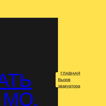
АТЬ
ГЛАВНАЯ
.
Вызов
эвакуатора
 МО,