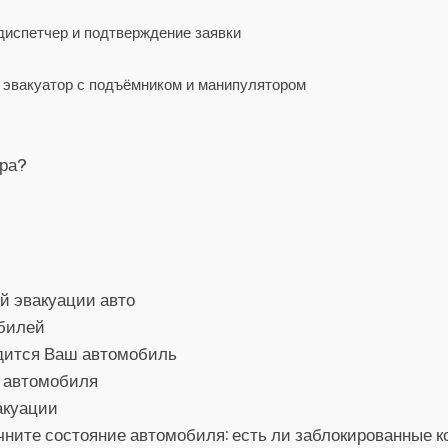
 диспетчер и подтверждение заявки
, эвакуатор с подъёмником и манипулятором
ора?
й эвакуации авто
обилей
одится Ваш автомобиль
о автомобиля
акуации
ните состояние автомобиля: есть ли заблокированные ко