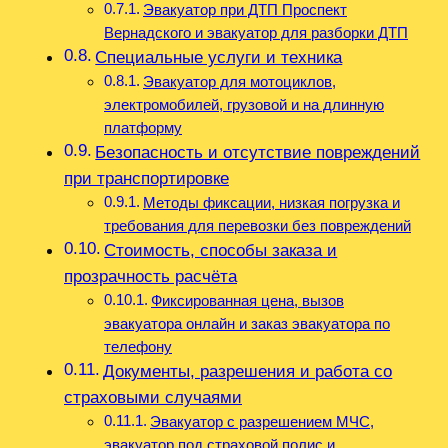
Эвакуатор при ДТП Проспект
Вернадского и эвакуатор для разборки ДТП
Специальные услуги и техника
Эвакуатор для мотоциклов,
электромобилей, грузовой и на длинную
платформу
Безопасность и отсутствие повреждений
при транспортировке
Методы фиксации, низкая погрузка и
требования для перевозки без повреждений
Стоимость, способы заказа и
прозрачность расчёта
Фиксированная цена, вызов
эвакуатора онлайн и заказ эвакуатора по
телефону
Документы, разрешения и работа со
страховыми случаями
Эвакуатор с разрешением МЧС,
эвакуатор под страховой полис и