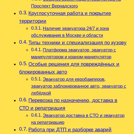
Проспект Вернадского
Круглосуточная работа и покрытие
территории
Наличие эвакуатора 24/7 и зона
обслуживания в Москве и области
Типы техники и специализация по кузову
Платформа эвакуатор, эвакуатор с
манипулятором и краном-манипулятор
Особые решения для повреждённых и
блокированных авто
Эвакуатор для евробамперов,
эвакуатор заблокированное авто, эвакуатор с
лебёдкой
Перевозка по назначению, доставка в
СТО и репатриация
Эвакуатор доставка в СТО и эвакуатор
на репатриацию
Работа при ДТП и разборке аварий