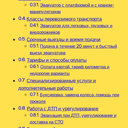
Эвакуатор с платформой и с краном-
манипулятором
Классы перевозимого транспорта
Эвакуатор для легковых, грузовых и
внедорожников
Срочные выезды и время подачи
Подача в течение 20 минут и быстрый
выезд эвакуатора
Тарифы и способы оплаты
Оплата картой, тариф километра и
недорогие варианты
Специализированные услуги и
дополнительные работы
Буксировка, замена колеса, помощь при
проколе
Работа с ДТП и урегулирование
Эвакуация при ДТП, урегулирование и
доставка на СТО