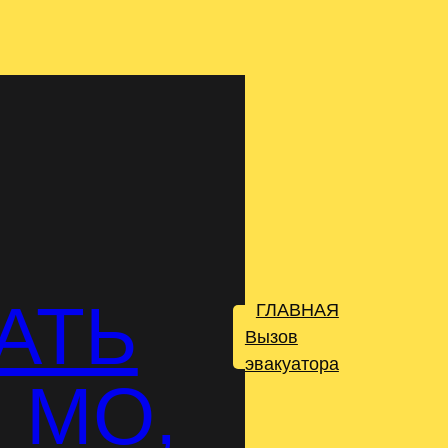
АТЬ
ГЛАВНАЯ
.
Вызов
эвакуатора
 МО,