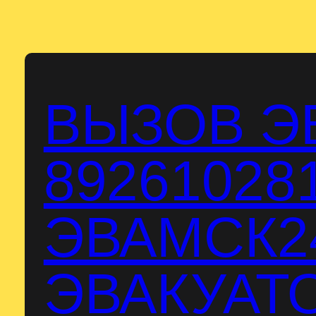
Перейти
к
содержимому
ВЫЗОВ Э
89261028
ЭВАМСК24
ЭВАКУАТО