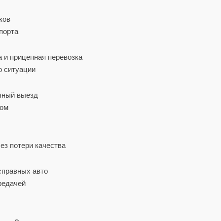
ков
порта
 и прицепная перевозка
о ситуации
очный выезд
дом
ез потери качества
справных авто
редачей