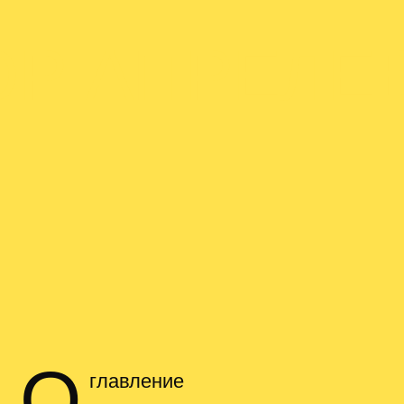
ОР АПРЕЛЕ
О
главление