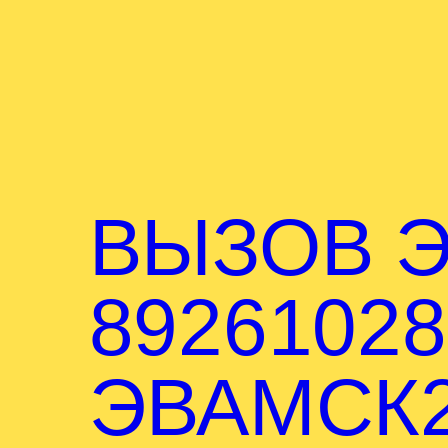
ВЫЗОВ Э
89261028
ЭВАМСК2