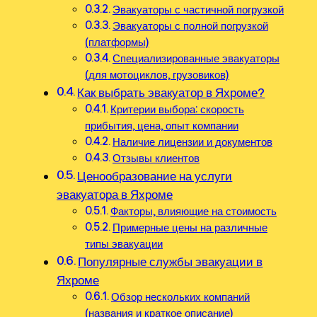
Эвакуаторы с частичной погрузкой
Эвакуаторы с полной погрузкой
(платформы)
Специализированные эвакуаторы
(для мотоциклов, грузовиков)
Как выбрать эвакуатор в Яхроме?
Критерии выбора: скорость
прибытия, цена, опыт компании
Наличие лицензии и документов
Отзывы клиентов
Ценообразование на услуги
эвакуатора в Яхроме
Факторы, влияющие на стоимость
Примерные цены на различные
типы эвакуации
Популярные службы эвакуации в
Яхроме
Обзор нескольких компаний
(названия и краткое описание)