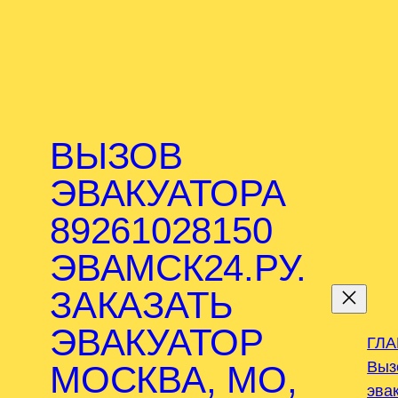
ВЫЗОВ
ЭВАКУАТОРА
89261028150
ЭВАМСК24.РУ.
.
ЗАКАЗАТЬ
ЭВАКУАТОР
ГЛ
Выз
МОСКВА, МО,
эва