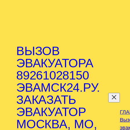
ВЫЗОВ
ЭВАКУАТОРА
89261028150
ЭВАМСК24.РУ.
.
ЗАКАЗАТЬ
ЭВАКУАТОР
ГЛ
Выз
МОСКВА, МО,
эва