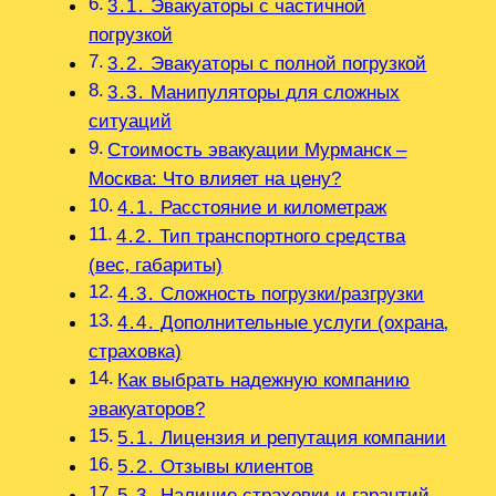
3․1․ Эвакуаторы с частичной
погрузкой
3․2․ Эвакуаторы с полной погрузкой
3․3․ Манипуляторы для сложных
ситуаций
Стоимость эвакуации Мурманск –
Москва: Что влияет на цену?
4․1․ Расстояние и километраж
4․2․ Тип транспортного средства
(вес‚ габариты)
4․3․ Сложность погрузки/разгрузки
4․4․ Дополнительные услуги (охрана‚
страховка)
Как выбрать надежную компанию
эвакуаторов?
5․1․ Лицензия и репутация компании
5․2․ Отзывы клиентов
5․3․ Наличие страховки и гарантий