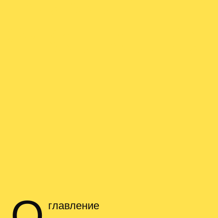
ВСКОМ ПР
РУКОВОДС
О
главление