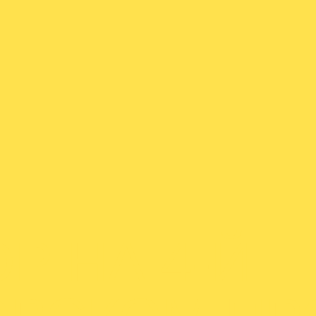
Р НА 4-Й