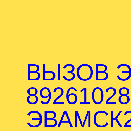
ВЫЗОВ Э
89261028
ЭВАМСК2