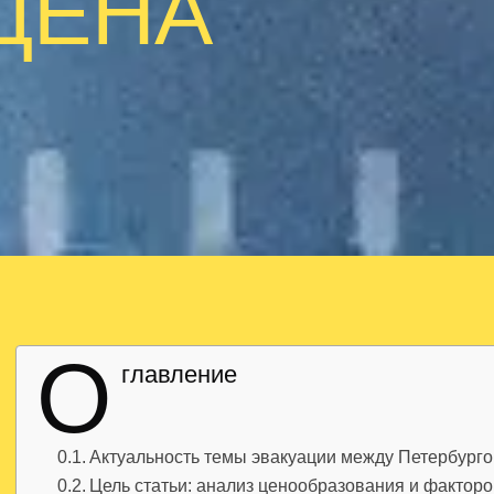
ЦЕНА
О
главление
Актуальность темы эвакуации между Петербурго
Цель статьи: анализ ценообразования и фактор