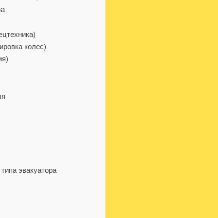
ра
пецтехника)
ировка колес)
мя)
ля
 типа эвакуатора