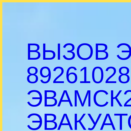
Перейти
к
содержимому
ВЫЗОВ Э
89261028
ЭВАМСК2
ЭВАКУАТ